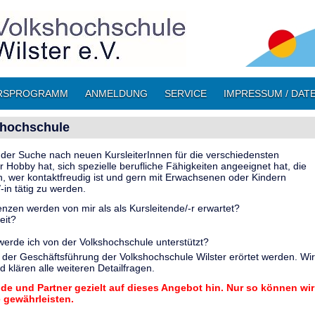
RSPROGRAMM
ANMELDUNG
SERVICE
IMPRESSUM / DAT
kshochschule
uf der Suche nach neuen KursleiterInnen für die verschiedensten
 Hobby hat, sich spezielle berufliche Fähigkeiten angeeignet hat, die
n, wer kontaktfreudig ist und gern mit Erwachsenen oder Kindern
-in tätig zu werden.
en werden von mir als als Kursleitende/-r erwartet?
eit?
werde ich von der Volkshochschule unterstützt?
der Geschäftsführung der Volkshochschule Wilster erörtet werden. Wir
 klären alle weiteren Detailfragen.
nde und Partner gezielt auf dieses Angebot hin. Nur so können wir
 gewährleisten.